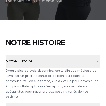
thérapies sous un même toit.
Nutrition de la femme enceinte
Pédiatrique
Vivian Orozco
Perte de poids
Hormonale
Femme enceinte
Vayk Niziblian
Arrêt tabagisme
Fertilité
Suédois
Trouble musculosquelettique
Vinny Narciso
Nutrition sportive
Thérapie par ventouse
Trouble de fertilité
Perte de poids
Chenfei Wang
Correction posturale
Trouble de sommeil
Pédiatrique
Tania Baratta
NOTRE HISTOIRE
Kosta Kokkinakis
Notre Histoire
Depuis plus de trois décennies, cette clinique médicale de
Laval est un pilier de santé et de bien-être dans la
communauté. Avec le temps, elle a évolué pour devenir une
équipe multidisciplinaire d'exception, unissant divers
spécialistes pour répondre aux besoins variés de nos
patients.