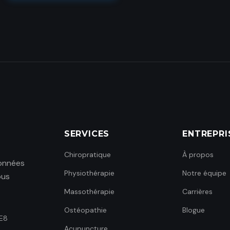
SERVICES
ENTREPRI
Chiropratique
À propos
données
Physiothérapie
Notre équipe
ous
Massothérapie
Carrières
Ostéopathie
Blogue
1E8
Acupuncture