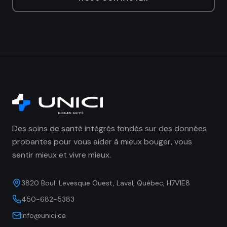
Nutrition de la femme enceinte
Pédiatrique
Vivian Orozco
Perte de poids
Hormonale
Femme enceinte
Vinny Narciso
Arrêt tabagisme
Fertilité
Suédois
Trouble musculosquelettique
Chenfei Wang
Nutrition sportive
Thérapie par ventouse
Trouble de fertilité
Perte de poids
Tania Baratta
Correction posturale
Trouble de sommeil
Pédiatrique
Kosta Kokkinakis
Des soins de santé intégrés fondés sur des données
probantes pour vous aider à mieux bouger, vous
sentir mieux et vivre mieux.
3820 Boul. Levesque Ouest, Laval, Québec, H7V1E8
450-682-5383
info@unici.ca