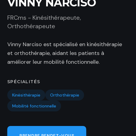
VINNY NARCISO
Nutrition de la femme enceinte
Pédiatrique
Vivian Orozco
Perte de poids
Hormonale
Femme enceinte
Vinny Narciso
Arrêt tabagisme
FRCms - Kinésithérapeute,
Fertilité
Suédois
Trouble musculosquelettique
Chenfei Wang
Orthothérapeute
Nutrition sportive
Thérapie par ventouse
Trouble de fertilité
Perte de poids
Tania Baratta
Correction posturale
Trouble de sommeil
Vinny Narciso est spécialisé en kinésithérapie
Pédiatrique
Kosta Kokkinakis
et orthothérapie, aidant les patients à
améliorer leur mobilité fonctionnelle.
SPÉCIALITÉS
Kinésithérapie
Orthothérapie
Mobilité fonctionnelle
PRENDRE RENDEZ-VOUS